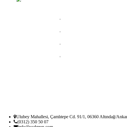
YCD TASARIM
Ulubey Mahallesi, Çamlıtepe Cd. 91/1, 06360 Altındağ/Anka
(0312) 350 50 07
info@ycdgrup.com